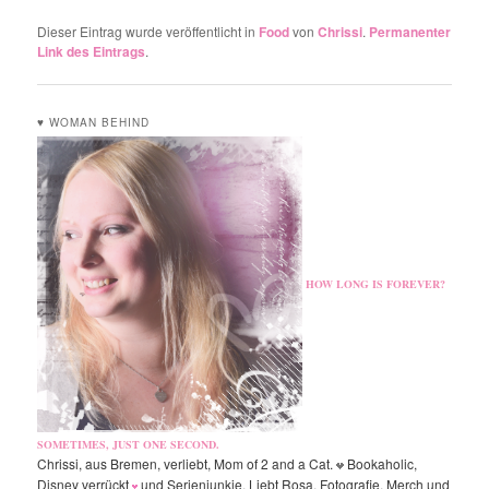
Dieser Eintrag wurde veröffentlicht in
Food
von
Chrissi
.
Permanenter
Link des Eintrags
.
♥ WOMAN BEHIND
HOW LONG IS FOREVER?
SOMETIMES, JUST ONE SECOND.
Chrissi, aus Bremen, verliebt, Mom of 2 and a Cat.
Bookaholic,
Disney verrückt
und Serienjunkie. Liebt Rosa, Fotografie, Merch und