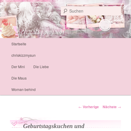
Personal Life
Such
chriskizzmysun
Hauptmenü
Startseite
Zum Inhalt wechseln
chriskizzmysun
Der Mini
Die Liebe
Die Maus
Woman behind
Artikelnavigation
←
Vorherige
Nächste
→
Geburtstagskuchen und