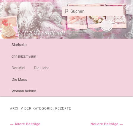
Personal Life
Such
chriskizzmysun
Hauptmenü
Startseite
Zum Inhalt wechseln
Zum sekundären Inhalt wechseln
chriskizzmysun
Der Mini
Die Liebe
Die Maus
Woman behind
ARCHIV DER KATEGORIE:
REZEPTE
Artikelnavigation
←
Ältere Beiträge
Neuere Beiträge
→