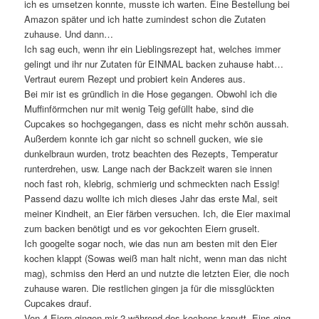
ich es umsetzen konnte, musste ich warten. Eine Bestellung bei
Amazon später und ich hatte zumindest schon die Zutaten
zuhause. Und dann…
Ich sag euch, wenn ihr ein Lieblingsrezept hat, welches immer
gelingt und ihr nur Zutaten für EINMAL backen zuhause habt…
Vertraut eurem Rezept und probiert kein Anderes aus.
Bei mir ist es gründlich in die Hose gegangen. Obwohl ich die
Muffinförmchen nur mit wenig Teig gefüllt habe, sind die
Cupcakes so hochgegangen, dass es nicht mehr schön aussah.
Außerdem konnte ich gar nicht so schnell gucken, wie sie
dunkelbraun wurden, trotz beachten des Rezepts, Temperatur
runterdrehen, usw. Lange nach der Backzeit waren sie innen
noch fast roh, klebrig, schmierig und schmeckten nach Essig!
Passend dazu wollte ich mich dieses Jahr das erste Mal, seit
meiner Kindheit, an Eier färben versuchen. Ich, die Eier maximal
zum backen benötigt und es vor gekochten Eiern gruselt.
Ich googelte sogar noch, wie das nun am besten mit den Eier
kochen klappt (Sowas weiß man halt nicht, wenn man das nicht
mag), schmiss den Herd an und nutzte die letzten Eier, die noch
zuhause waren. Die restlichen gingen ja für die missglückten
Cupcakes drauf.
Von 4 Eiern gingen mir 2 während des kochens kaputt. Eins ging