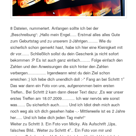
8 Dateien, nummeriert. Anfangen sollte ich bei der
„Beschreibung“: „Hallo mein Engel….. Erstmal alles alles Gute
zum Geburtstag und zu unserem 2-Jährigen…….. Wie du
sicherlich schon gemerkt hast, habe ich hier eine Kleinigkeit mit
dir vor…… Schließlich sollst du dein Geschenk ja nicht sofort
bekommen :P Es ist auch ganz einfach…….. Folge einfach den
Zahlen und den Anweisungen die sich hinter den Zahlen
verbergen………….. Irgendwann wirst du dein Ziel schon
erreichen ;) Ich liebe dich unendlich doll :-* Fang an bei Schritt 1″
Das war dann ein Foto von uns, aufgenommen beim ersten
Treffen.. Bei Schritt 2 kam dann dieser Text dazu: „Es war unser
erstes Treffen am 18.07.2009………. Ich war nervös wie sonst
was…… Du sicherlich auch……. Und ich Idiot dreh mich auch
noch weg als ich dich gesehen habe -.- Mittlerweile ist es 2 Jahre
her….. Und ich liebe dich jeden Tag mehr!“
Weiter zu Schritt 3. Ein Foto von Micky. Als Aufschrift „Ups,
falsches Bild.. Weiter zu Schritt 4″.. Ein Foto von mir und