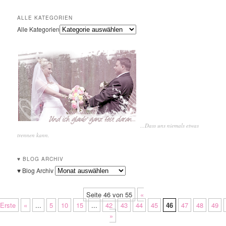
ALLE KATEGORIEN
Alle Kategorien
...Dass uns niemals etwas
trennen kann.
♥ BLOG ARCHIV
♥ Blog Archiv
Seite 46 von 55
«
Erste
«
...
5
10
15
...
42
43
44
45
46
47
48
49
»