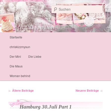
Personal Life
Such
chriskizzmysun
Hauptmenü
Startseite
Zum Inhalt wechseln
Zum sekundären Inhalt wechseln
chriskizzmysun
Der Mini
Die Liebe
Die Maus
Woman behind
Artikelnavigation
←
Ältere Beiträge
Neuere Beiträge
→
Hamburg 30.Juli Part 1