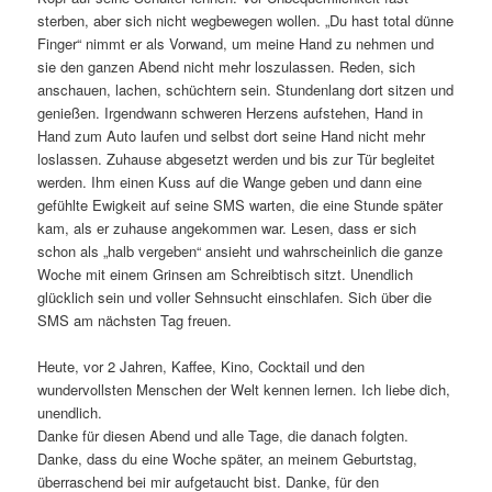
sterben, aber sich nicht wegbewegen wollen. „Du hast total dünne
Finger“ nimmt er als Vorwand, um meine Hand zu nehmen und
sie den ganzen Abend nicht mehr loszulassen. Reden, sich
anschauen, lachen, schüchtern sein. Stundenlang dort sitzen und
genießen. Irgendwann schweren Herzens aufstehen, Hand in
Hand zum Auto laufen und selbst dort seine Hand nicht mehr
loslassen. Zuhause abgesetzt werden und bis zur Tür begleitet
werden. Ihm einen Kuss auf die Wange geben und dann eine
gefühlte Ewigkeit auf seine SMS warten, die eine Stunde später
kam, als er zuhause angekommen war. Lesen, dass er sich
schon als „halb vergeben“ ansieht und wahrscheinlich die ganze
Woche mit einem Grinsen am Schreibtisch sitzt. Unendlich
glücklich sein und voller Sehnsucht einschlafen. Sich über die
SMS am nächsten Tag freuen.
Heute, vor 2 Jahren, Kaffee, Kino, Cocktail und den
wundervollsten Menschen der Welt kennen lernen. Ich liebe dich,
unendlich.
Danke für diesen Abend und alle Tage, die danach folgten.
Danke, dass du eine Woche später, an meinem Geburtstag,
überraschend bei mir aufgetaucht bist. Danke, für den