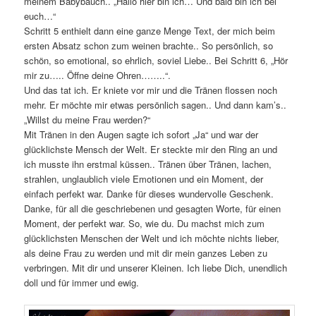
meinem Babybauch.. „Hallo hier bin ich… Und bald bin ich bei
euch…“
Schritt 5 enthielt dann eine ganze Menge Text, der mich beim
ersten Absatz schon zum weinen brachte.. So persönlich, so
schön, so emotional, so ehrlich, soviel Liebe.. Bei Schritt 6, „Hör
mir zu….. Öffne deine Ohren……..“.
Und das tat ich. Er kniete vor mir und die Tränen flossen noch
mehr. Er möchte mir etwas persönlich sagen.. Und dann kam’s..
„Willst du meine Frau werden?“
Mit Tränen in den Augen sagte ich sofort „Ja“ und war der
glücklichste Mensch der Welt. Er steckte mir den Ring an und
ich musste ihn erstmal küssen.. Tränen über Tränen, lachen,
strahlen, unglaublich viele Emotionen und ein Moment, der
einfach perfekt war. Danke für dieses wundervolle Geschenk.
Danke, für all die geschriebenen und gesagten Worte, für einen
Moment, der perfekt war. So, wie du. Du machst mich zum
glücklichsten Menschen der Welt und ich möchte nichts lieber,
als deine Frau zu werden und mit dir mein ganzes Leben zu
verbringen. Mit dir und unserer Kleinen. Ich liebe Dich, unendlich
doll und für immer und ewig.