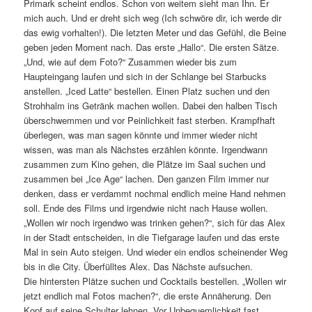
Primark scheint endlos. Schon von weitem sieht man Ihn. Er
mich auch. Und er dreht sich weg (Ich schwöre dir, ich werde dir
das ewig vorhalten!). Die letzten Meter und das Gefühl, die Beine
geben jeden Moment nach. Das erste „Hallo“. Die ersten Sätze.
„Und, wie auf dem Foto?“ Zusammen wieder bis zum
Haupteingang laufen und sich in der Schlange bei Starbucks
anstellen. „Iced Latte“ bestellen. Einen Platz suchen und den
Strohhalm ins Getränk machen wollen. Dabei den halben Tisch
überschwemmen und vor Peinlichkeit fast sterben. Krampfhaft
überlegen, was man sagen könnte und immer wieder nicht
wissen, was man als Nächstes erzählen könnte. Irgendwann
zusammen zum Kino gehen, die Plätze im Saal suchen und
zusammen bei „Ice Age“ lachen. Den ganzen Film immer nur
denken, dass er verdammt nochmal endlich meine Hand nehmen
soll. Ende des Films und irgendwie nicht nach Hause wollen.
„Wollen wir noch irgendwo was trinken gehen?“, sich für das Alex
in der Stadt entscheiden, in die Tiefgarage laufen und das erste
Mal in sein Auto steigen. Und wieder ein endlos scheinender Weg
bis in die City. Überfülltes Alex. Das Nächste aufsuchen.
Die hintersten Plätze suchen und Cocktails bestellen. „Wollen wir
jetzt endlich mal Fotos machen?“, die erste Annäherung. Den
Kopf auf seine Schulter lehnen. Vor Unbequemlichkeit fast