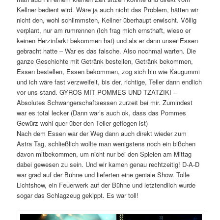
Kellner bedient wird. Wäre ja auch nicht das Problem, hätten wir
nicht den, wohl schlimmsten, Kellner überhaupt erwischt. Völlig
verplant, nur am rumrennen (Ich frag mich ernsthaft, wieso er
keinen Herzinfarkt bekommen hat) und als er dann unser Essen
gebracht hatte – War es das falsche. Also nochmal warten. Die
ganze Geschichte mit Getränk bestellen, Getränk bekommen,
Essen bestellen, Essen bekommen, zog sich hin wie Kaugummi
und ich wäre fast verzweifelt, bis der, richtige, Teller dann endlich
vor uns stand. GYROS MIT POMMES UND TZATZIKI –
Absolutes Schwangerschaftsessen zurzeit bei mir. Zumindest
war es total lecker (Dann war’s auch ok, dass das Pommes
Gewürz wohl quer über den Teller geflogen ist)
Nach dem Essen war der Weg dann auch direkt wieder zum
Astra Tag, schließlich wollte man wenigstens noch ein bißchen
davon mitbekommen, um nicht nur bei den Spielen am Mittag
dabei gewesen zu sein. Und wir kamen genau rechtzeitig! D-A-D
war grad auf der Bühne und lieferten eine geniale Show. Tolle
Lichtshow, ein Feuerwerk auf der Bühne und letztendlich wurde
sogar das Schlagzeug gekippt. Es war toll!