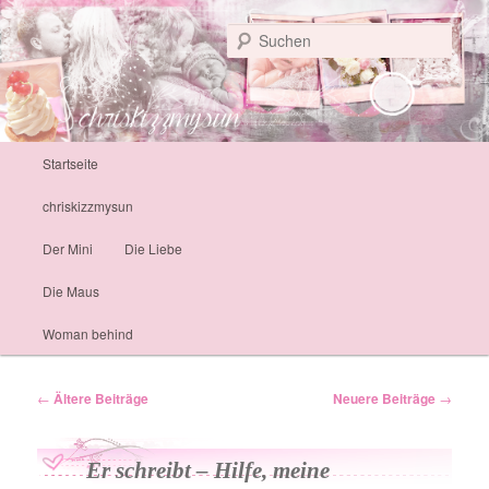
Personal Life
Such
chriskizzmysun
Hauptmenü
Startseite
Zum Inhalt wechseln
Zum sekundären Inhalt wechseln
chriskizzmysun
Der Mini
Die Liebe
Die Maus
Woman behind
Artikelnavigation
←
Ältere Beiträge
Neuere Beiträge
→
Er schreibt – Hilfe, meine