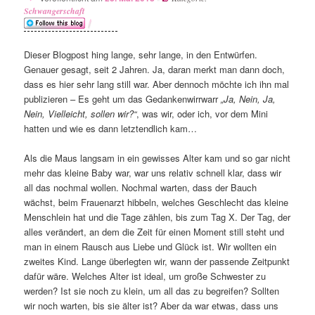
Schwangerschaft
Dieser Blogpost hing lange, sehr lange, in den Entwürfen.
Genauer gesagt, seit 2 Jahren. Ja, daran merkt man dann doch,
dass es hier sehr lang still war. Aber dennoch möchte ich ihn mal
publizieren – Es geht um das Gedankenwirrwarr
„Ja, Nein, Ja,
Nein, Vielleicht, sollen wir?“
, was wir, oder ich, vor dem Mini
hatten und wie es dann letztendlich kam…
Als die Maus langsam in ein gewisses Alter kam und so gar nicht
mehr das kleine Baby war, war uns relativ schnell klar, dass wir
all das nochmal wollen. Nochmal warten, dass der Bauch
wächst, beim Frauenarzt hibbeln, welches Geschlecht das kleine
Menschlein hat und die Tage zählen, bis zum Tag X. Der Tag, der
alles verändert, an dem die Zeit für einen Moment still steht und
man in einem Rausch aus Liebe und Glück ist. Wir wollten ein
zweites Kind. Lange überlegten wir, wann der passende Zeitpunkt
dafür wäre. Welches Alter ist ideal, um große Schwester zu
werden? Ist sie noch zu klein, um all das zu begreifen? Sollten
wir noch warten, bis sie älter ist? Aber da war etwas, dass uns