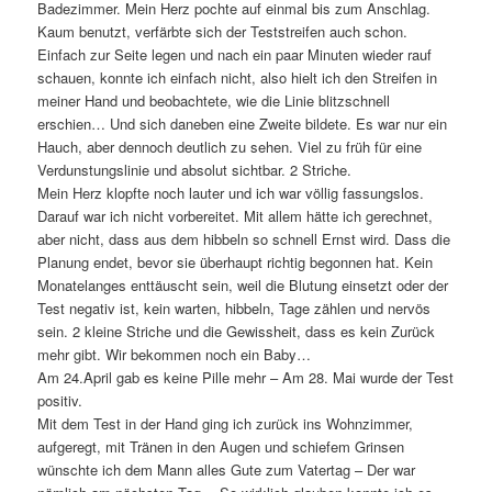
Badezimmer. Mein Herz pochte auf einmal bis zum Anschlag.
Kaum benutzt, verfärbte sich der Teststreifen auch schon.
Einfach zur Seite legen und nach ein paar Minuten wieder rauf
schauen, konnte ich einfach nicht, also hielt ich den Streifen in
meiner Hand und beobachtete, wie die Linie blitzschnell
erschien… Und sich daneben eine Zweite bildete. Es war nur ein
Hauch, aber dennoch deutlich zu sehen. Viel zu früh für eine
Verdunstungslinie und absolut sichtbar. 2 Striche.
Mein Herz klopfte noch lauter und ich war völlig fassungslos.
Darauf war ich nicht vorbereitet. Mit allem hätte ich gerechnet,
aber nicht, dass aus dem hibbeln so schnell Ernst wird. Dass die
Planung endet, bevor sie überhaupt richtig begonnen hat. Kein
Monatelanges enttäuscht sein, weil die Blutung einsetzt oder der
Test negativ ist, kein warten, hibbeln, Tage zählen und nervös
sein. 2 kleine Striche und die Gewissheit, dass es kein Zurück
mehr gibt. Wir bekommen noch ein Baby…
Am 24.April gab es keine Pille mehr – Am 28. Mai wurde der Test
positiv.
Mit dem Test in der Hand ging ich zurück ins Wohnzimmer,
aufgeregt, mit Tränen in den Augen und schiefem Grinsen
wünschte ich dem Mann alles Gute zum Vatertag – Der war