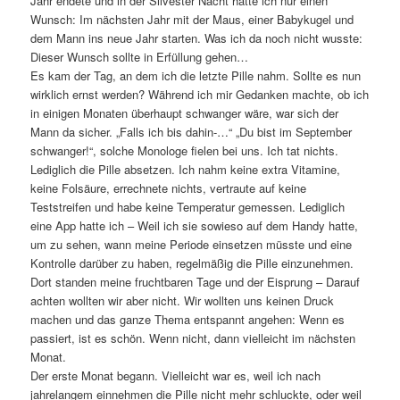
Jahr endete und in der Silvester Nacht hatte ich nur einen
Wunsch: Im nächsten Jahr mit der Maus, einer Babykugel und
dem Mann ins neue Jahr starten. Was ich da noch nicht wusste:
Dieser Wunsch sollte in Erfüllung gehen…
Es kam der Tag, an dem ich die letzte Pille nahm. Sollte es nun
wirklich ernst werden? Während ich mir Gedanken machte, ob ich
in einigen Monaten überhaupt schwanger wäre, war sich der
Mann da sicher. „Falls ich bis dahin-…“ „Du bist im September
schwanger!“, solche Monologe fielen bei uns. Ich tat nichts.
Lediglich die Pille absetzen. Ich nahm keine extra Vitamine,
keine Folsäure, errechnete nichts, vertraute auf keine
Teststreifen und habe keine Temperatur gemessen. Lediglich
eine App hatte ich – Weil ich sie sowieso auf dem Handy hatte,
um zu sehen, wann meine Periode einsetzen müsste und eine
Kontrolle darüber zu haben, regelmäßig die Pille einzunehmen.
Dort standen meine fruchtbaren Tage und der Eisprung – Darauf
achten wollten wir aber nicht. Wir wollten uns keinen Druck
machen und das ganze Thema entspannt angehen: Wenn es
passiert, ist es schön. Wenn nicht, dann vielleicht im nächsten
Monat.
Der erste Monat begann. Vielleicht war es, weil ich nach
jahrelangem einnehmen die Pille nicht mehr schluckte, oder weil