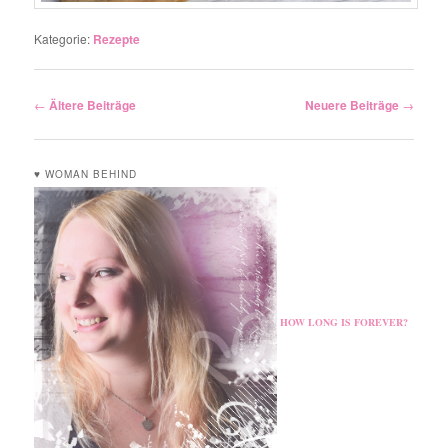
Kategorie:
Rezepte
Artikelnavigation
←
Ältere Beiträge
Neuere Beiträge
→
♥ WOMAN BEHIND
HOW LONG IS FOREVER?