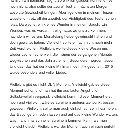
nämlich am nächsten Tag… So wirklich glauben konnte ich es
noch nicht, also sollte der „teure“ Test am nächsten Morgen
absolute Gewissheit bringen. Aber irgendwo in meinem Herzen
wusste ich trotz all der Zweifel, der Richtigkeit des Tests, schon
jetzt: Da wächst ein kleines Wunder in meinem Bauch. Ein
Wunder, was es verdammt eilig hatte, zu uns zu kommen,
nachdem wir es uns Monatelang herbei gewünscht hatten und
doch gewartet haben. Vielleicht sollte einfach nicht noch mehr
Zeit verstreichen. Vielleicht wollte dieses kleine Wesen uns
wieder Lachen schenken, die Tränen der vergangenen Monate
wegwischen und das Jahr zu einem Besonderen werden lassen.
Und das, das hat der kleine Minimann definitiv geschafft. 2015
wurde besonders und voller Liebe…
Vielleicht gibt es nicht DEN Moment. Vielleicht gab es diesen
Moment schon und man hat ihn aus lauter Angst und
Selbstzweifeln verpasst, vielleicht kommt dieser Moment erst
noch und vielleicht wäre es zu einem anderen Zeitpunkt besser
gewesen. Vielleicht sollte man auch einfach auf sein Herz hören,
das Bauchgefühl reden lassen und auf das kleine Wunder warten,
was manchmal schneller zu einem kommen kann, als man
vielleicht glaubt. Vielleicht war der Moment auch einfach perfekt.