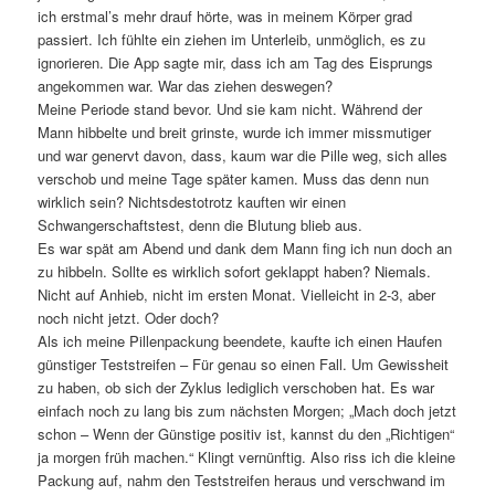
ich erstmal’s mehr drauf hörte, was in meinem Körper grad
passiert. Ich fühlte ein ziehen im Unterleib, unmöglich, es zu
ignorieren. Die App sagte mir, dass ich am Tag des Eisprungs
angekommen war. War das ziehen deswegen?
Meine Periode stand bevor. Und sie kam nicht. Während der
Mann hibbelte und breit grinste, wurde ich immer missmutiger
und war genervt davon, dass, kaum war die Pille weg, sich alles
verschob und meine Tage später kamen. Muss das denn nun
wirklich sein? Nichtsdestotrotz kauften wir einen
Schwangerschaftstest, denn die Blutung blieb aus.
Es war spät am Abend und dank dem Mann fing ich nun doch an
zu hibbeln. Sollte es wirklich sofort geklappt haben? Niemals.
Nicht auf Anhieb, nicht im ersten Monat. Vielleicht in 2-3, aber
noch nicht jetzt. Oder doch?
Als ich meine Pillenpackung beendete, kaufte ich einen Haufen
günstiger Teststreifen – Für genau so einen Fall. Um Gewissheit
zu haben, ob sich der Zyklus lediglich verschoben hat. Es war
einfach noch zu lang bis zum nächsten Morgen; „Mach doch jetzt
schon – Wenn der Günstige positiv ist, kannst du den „Richtigen“
ja morgen früh machen.“ Klingt vernünftig. Also riss ich die kleine
Packung auf, nahm den Teststreifen heraus und verschwand im