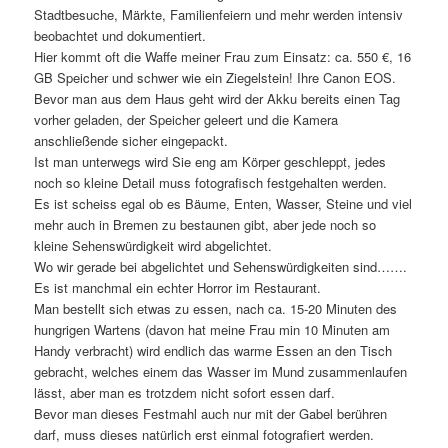
Stadtbesuche, Märkte, Familienfeiern und mehr werden intensiv
beobachtet und dokumentiert.
Hier kommt oft die Waffe meiner Frau zum Einsatz: ca. 550 €, 16
GB Speicher und schwer wie ein Ziegelstein! Ihre Canon EOS.
Bevor man aus dem Haus geht wird der Akku bereits einen Tag
vorher geladen, der Speicher geleert und die Kamera
anschließende sicher eingepackt.
Ist man unterwegs wird Sie eng am Körper geschleppt, jedes
noch so kleine Detail muss fotografisch festgehalten werden.
Es ist scheiss egal ob es Bäume, Enten, Wasser, Steine und viel
mehr auch in Bremen zu bestaunen gibt, aber jede noch so
kleine Sehenswürdigkeit wird abgelichtet.
Wo wir gerade bei abgelichtet und Sehenswürdigkeiten sind…….
Es ist manchmal ein echter Horror im Restaurant.
Man bestellt sich etwas zu essen, nach ca. 15-20 Minuten des
hungrigen Wartens (davon hat meine Frau min 10 Minuten am
Handy verbracht) wird endlich das warme Essen an den Tisch
gebracht, welches einem das Wasser im Mund zusammenlaufen
lässt, aber man es trotzdem nicht sofort essen darf.
Bevor man dieses Festmahl auch nur mit der Gabel berühren
darf, muss dieses natürlich erst einmal fotografiert werden.