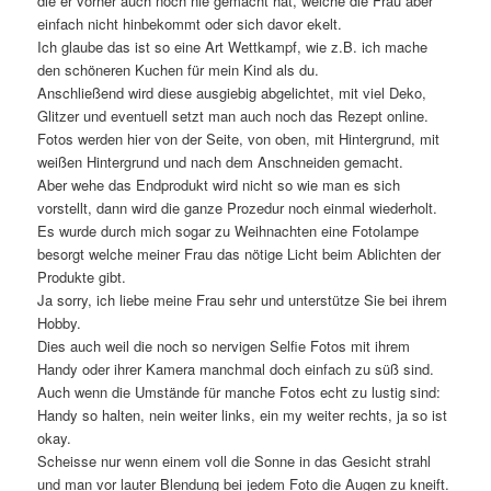
die er vorher auch noch nie gemacht hat, welche die Frau aber
einfach nicht hinbekommt oder sich davor ekelt.
Ich glaube das ist so eine Art Wettkampf, wie z.B. ich mache
den schöneren Kuchen für mein Kind als du.
Anschließend wird diese ausgiebig abgelichtet, mit viel Deko,
Glitzer und eventuell setzt man auch noch das Rezept online.
Fotos werden hier von der Seite, von oben, mit Hintergrund, mit
weißen Hintergrund und nach dem Anschneiden gemacht.
Aber wehe das Endprodukt wird nicht so wie man es sich
vorstellt, dann wird die ganze Prozedur noch einmal wiederholt.
Es wurde durch mich sogar zu Weihnachten eine Fotolampe
besorgt welche meiner Frau das nötige Licht beim Ablichten der
Produkte gibt.
Ja sorry, ich liebe meine Frau sehr und unterstütze Sie bei ihrem
Hobby.
Dies auch weil die noch so nervigen Selfie Fotos mit ihrem
Handy oder ihrer Kamera manchmal doch einfach zu süß sind.
Auch wenn die Umstände für manche Fotos echt zu lustig sind:
Handy so halten, nein weiter links, ein my weiter rechts, ja so ist
okay.
Scheisse nur wenn einem voll die Sonne in das Gesicht strahl
und man vor lauter Blendung bei jedem Foto die Augen zu kneift.