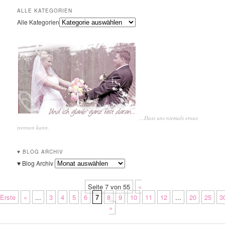
ALLE KATEGORIEN
Alle Kategorien
...Dass uns niemals etwas
trennen kann.
♥ BLOG ARCHIV
♥ Blog Archiv
Seite 7 von 55
«
Erste
«
...
3
4
5
6
7
8
9
10
11
12
...
20
25
3
»