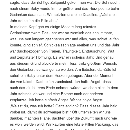
sagte, dass der richtige Zeitpunkt gekommen war. Die Sehnsucht
nach einem Baby wurde immer größer und das Herz pochte beim
Gedanken daran laut. Wir setzten uns eine Deadline. „Nächstes
Jahr setze ich die Pille ab…“
In meinem Kopf gab es einige Monate lang reinstes
Gedankenwirrwarr. Das Jahr war so ziemlich das schlimmste,
was uns seit langem geschehen war und alles, was schief laufen
konnte, ging schief. Schicksalsschläge ereilten uns und das Jahr
war durchgezogen von Tränen, Traurigkeit, Enttäuschung, Wut
und zerplatzter Hoffnung. Es war ein scheiss Jahr. Und genau
aus diesem Grund blockierte mein Herz, trotz größtem Wunsch,
den Gedanken, schwanger zu werden. Am liebsten, da hätte ich
sofort ein Baby unter dem Herzen getragen. Aber der Moment,
der war falsch. Dachte ich zumindest. Ich hatte Angst, dass
auch das ein bitteres Ende nehmen würde, wo doch alles in dem
Jahr schrecklich war und eine Bombe nach der anderen
zerplatzte. Ich hatte einfach Angst. Wahnsinnige Angst.
„Weisst du, was ich hoffe? Ganz ehrlich? Dass dieses Jahr bald
vorbei ist, damit du schwanger bist.“ Oft unterhielten wir uns
darüber, machten Pläne, dachten über die Zukunft nach und wie
es wohl werden wird. Wir kauften eine letzte Pillen Packung, das